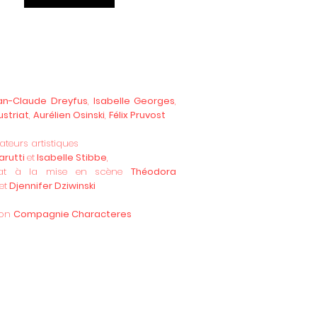
an-Claude Dreyfus
,
Isabelle Georges
,
ustriat
,
Aurélien Osinski
,
Félix Pruvost
ateurs artistiques
arutti
et
Isabelle Stibbe
,
anat à la mise en scène
Théodora
et
Djennifer Dziwinski
ion
Compagnie Characteres
i le
Petit traité de manipulation à
ge des honnêtes gens
et ses auteurs
aient les héros d’une situation
nale où se croisent, dans le