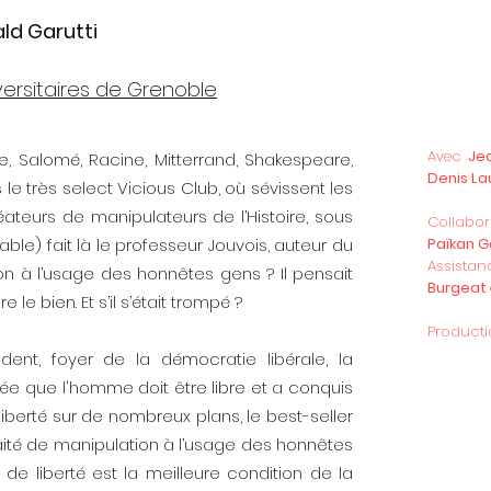
ld Garutti
versitaires de Grenoble
Avec
Je
ière, Salomé, Racine, Mitterrand, Shakespeare,
Denis La
 le très select Vicious Club, où sévissent les
ateurs de manipulateurs de l’Histoire, sous
Collabor
able) fait là le professeur Jouvois, auteur du
Païkan G
Assist
ion à l’usage des honnêtes gens ? Il pensait
Burgeat
le bien. Et s’il s’était trompé ?
Product
dent, foyer de la démocratie libérale, la
ée que l'homme doit être libre et a conquis
en liberté sur de nombreux plans, le best-seller
« Et s
l’usa
raité de manipulation à l’usage des honnêtes
deven
de liberté est la meilleure condition de la
infer