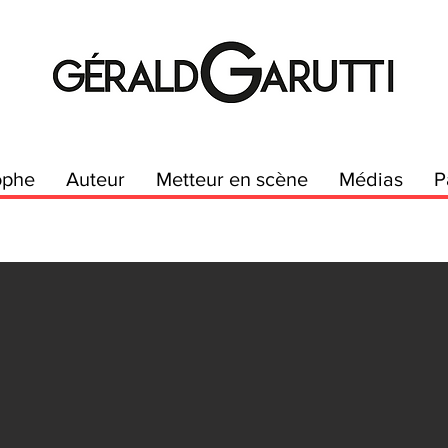
ophe
Auteur
Metteur en scène
Médias
P