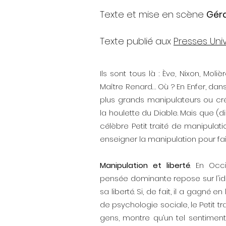
Texte
et mise en scène
Géra
Texte publié aux
Presses Uni
Ils sont tous là : Ève, Nixon, Mol
Maître Renard… Où ? En Enfer, dans
plus grands manipulateurs ou cré
la houlette du Diable. Mais que (di
célèbre Petit traité de manipulat
enseigner la manipulation pour faire 
Manipulation et liberté
. En Occi
pensée dominante repose sur l'id
sa liberté. Si, de fait, il a gagné 
de psychologie sociale, le Petit t
gens, montre qu’un tel sentiment 