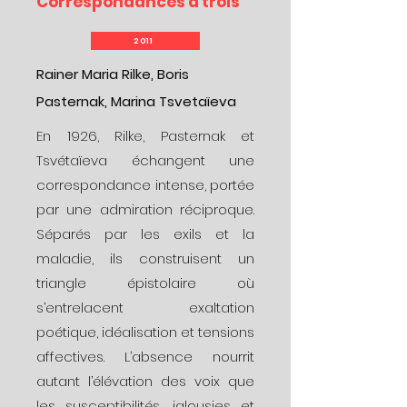
Correspondances à trois
2011
Rainer Maria Rilke, Boris
Pasternak, Marina Tsvetaïeva
En 1926, Rilke, Pasternak et
Tsvétaïeva échangent une
correspondance intense, portée
par une admiration réciproque.
Séparés par les exils et la
maladie, ils construisent un
triangle épistolaire où
s’entrelacent exaltation
poétique, idéalisation et tensions
affectives. L’absence nourrit
autant l’élévation des voix que
les susceptibilités, jalousies et