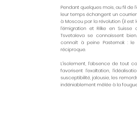
Pendant quelques mois, au fil de l
leur temps échangent un courrier
à Moscou par la révolution (il est
l’émigration et Rilke en Suisse
Tsvetaïeva se connaissent bien.
connaît à peine Pasternak : le l
réciproque.
L’isolement, l’absence de tout 
favorisent l’exaltation, l’idéalis
susceptibilité, jalousie, les remo
indéniablement mêlée à la fougue