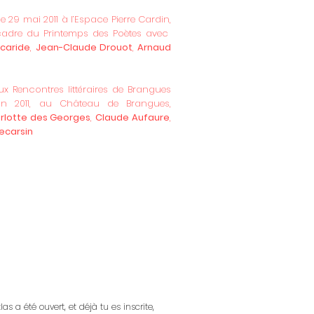
e 29 mai 2011 à l’Espace Pierre Cardin,
cadre du Printemps des Poètes avec
scaride
,
Jean-Claude Drouot
,
Arnaud
ux Rencontres littéraires de Brangues
in 2011, au Château de Brangues,
rlotte des Georges
,
Claude Aufaure
,
ecarsin
us donnez aux mots leur sens premier,
ux choses - leurs premiers mots – leur
ère valeur. »
ina Tsvetaïeva à Rainer Maria
e
atlas a été ouvert, et déjà tu es inscrite,