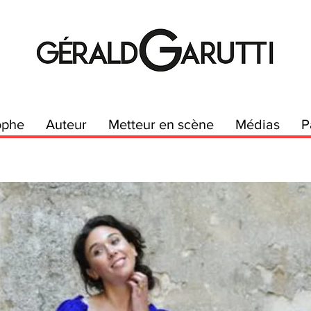
ophe
Auteur
Metteur en scène
Médias
P