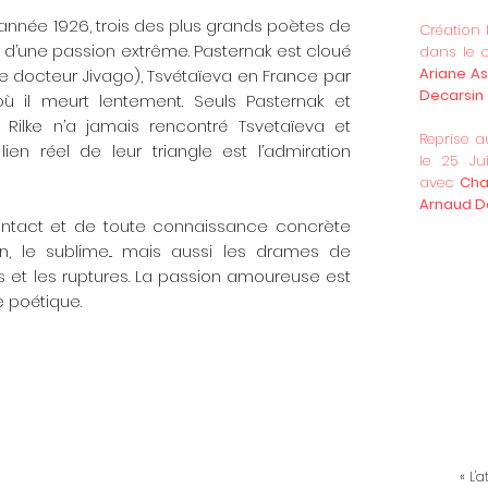
’année 1926, trois des plus grands poètes de
Création l
 d’une passion extrême. Pasternak est cloué
dans le 
Ariane A
 le docteur Jivago), Tsvétaïeva en France par
Decarsin
 où il meurt lentement. Seuls Pasternak et
 Rilke n’a jamais rencontré Tsvetaïeva et
Reprise a
ien réel de leur triangle est l’admiration
le 25 Ju
avec
Cha
Arnaud D
contact et de toute connaissance concrète
ation, le sublime... mais aussi les drames de
rds et les ruptures. La passion amoureuse est
 poétique.
« Vo
et a
premi
Mar
Rilk
« L'