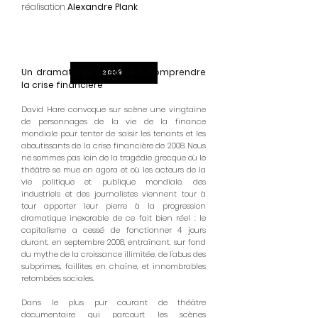
réalisation
Alexandre Plank
Un dramaturge cherche à comprendre
2009
la crise financière
David Hare convoque sur scène une vingtaine
de personnages de la vie de la finance
mondiale pour tenter de saisir les tenants et les
aboutissants de la crise financière de 2008. Nous
ne sommes pas loin de la tragédie grecque où le
théâtre se mue en agora et où les acteurs de la
vie politique et publique mondiale, des
industriels et des journalistes viennent tour à
tour apporter leur pierre à la progression
dramatique inexorable de ce fait bien réel : le
capitalisme a cessé de fonctionner 4 jours
durant, en septembre 2008, entraînant, sur fond
du mythe de la croissance illimitée, de l'abus des
subprimes, faillites en chaîne, et innombrables
retombées sociales.
Dans le plus pur courant de théâtre
documentaire qui parcourt les scènes